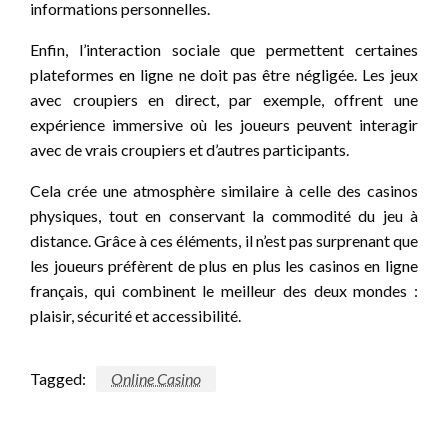
informations personnelles.
Enfin, l’interaction sociale que permettent certaines
plateformes en ligne ne doit pas être négligée. Les jeux
avec croupiers en direct, par exemple, offrent une
expérience immersive où les joueurs peuvent interagir
avec de vrais croupiers et d’autres participants.
Cela crée une atmosphère similaire à celle des casinos
physiques, tout en conservant la commodité du jeu à
distance. Grâce à ces éléments, il n’est pas surprenant que
les joueurs préfèrent de plus en plus les casinos en ligne
français, qui combinent le meilleur des deux mondes :
plaisir, sécurité et accessibilité.
Tagged:
Online Casino