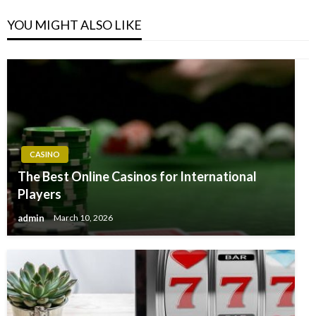
YOU MIGHT ALSO LIKE
CASINO
The Best Online Casinos for International
Players
admin
March 10, 2026