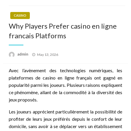
CASINO
Why Players Prefer casino en ligne
francais Platforms
Posted
admin
May 13, 2026
on
Avec l’avènement des technologies numériques, les
plateformes de casino en ligne français ont gagné en
popularité parmi les joueurs. Plusieurs raisons expliquent
ce phénomène, allant de la commodité à la diversité des
jeux proposés.
Les joueurs apprécient particulièrement la possibilité de
profiter de leurs jeux préférés depuis le confort de leur
domicile, sans avoir à se déplacer vers un établissement