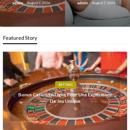
admin
admin
August 7, 2026
August 7, 2026
Featured Story
CASINO
New Online Casino: Best New Sites to Join
This Year