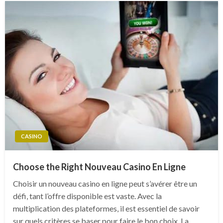
CASINO
Choose the Right Nouveau Casino En Ligne
Choisir un nouveau casino en ligne peut s’avérer être un
défi, tant l’offre disponible est vaste. Avec la
multiplication des plateformes, il est essentiel de savoir
sur quels critères se baser pour faire le bon choix. La