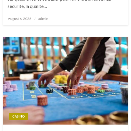
sécurité, la qualité…
Posted
August 6, 2026
admin
on
CASINO