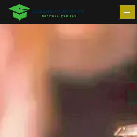
Skip
to
content
Educational Excellence
Quaanah Publishing