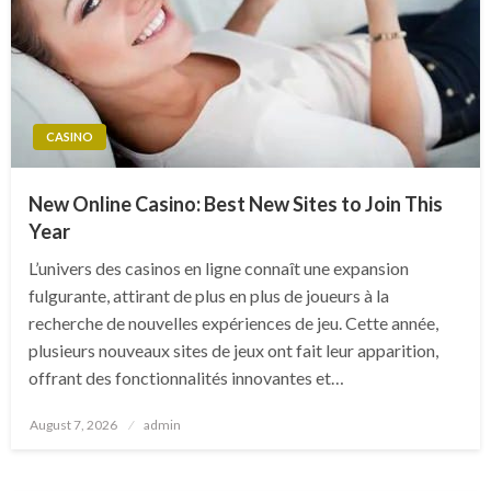
CASINO
New Online Casino: Best New Sites to Join This
Year
L’univers des casinos en ligne connaît une expansion
fulgurante, attirant de plus en plus de joueurs à la
recherche de nouvelles expériences de jeu. Cette année,
plusieurs nouveaux sites de jeux ont fait leur apparition,
offrant des fonctionnalités innovantes et…
Posted
August 7, 2026
admin
on