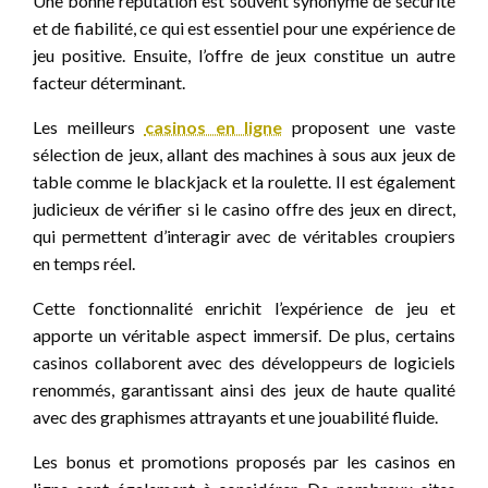
Une bonne réputation est souvent synonyme de sécurité
et de fiabilité, ce qui est essentiel pour une expérience de
jeu positive. Ensuite, l’offre de jeux constitue un autre
facteur déterminant.
Les meilleurs
casinos en ligne
proposent une vaste
sélection de jeux, allant des machines à sous aux jeux de
table comme le blackjack et la roulette. Il est également
judicieux de vérifier si le casino offre des jeux en direct,
qui permettent d’interagir avec de véritables croupiers
en temps réel.
Cette fonctionnalité enrichit l’expérience de jeu et
apporte un véritable aspect immersif. De plus, certains
casinos collaborent avec des développeurs de logiciels
renommés, garantissant ainsi des jeux de haute qualité
avec des graphismes attrayants et une jouabilité fluide.
Les bonus et promotions proposés par les casinos en