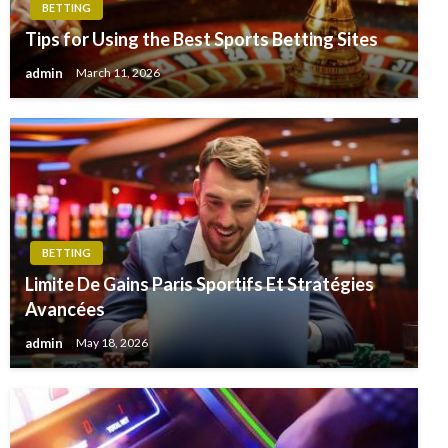
BETTING
Tips for Using the Best Sports Betting Sites
admin
March 11, 2026
BETTING
Limite De Gains Paris Sportifs Et Stratégies
Avancées
admin
May 18, 2026