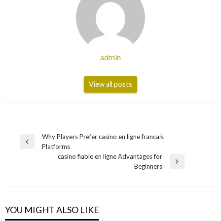
admin
View all posts
Post
Why Players Prefer casino en ligne francais
Previous
Platforms
navigation
Post
casino fiable en ligne Advantages for
Next
Beginners
Post
YOU MIGHT ALSO LIKE