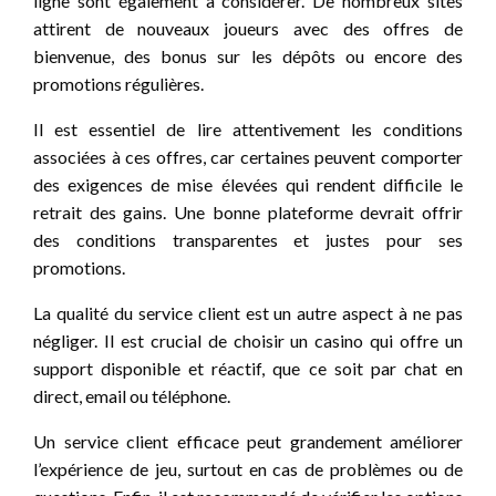
ligne sont également à considérer. De nombreux sites
attirent de nouveaux joueurs avec des offres de
bienvenue, des bonus sur les dépôts ou encore des
promotions régulières.
Il est essentiel de lire attentivement les conditions
associées à ces offres, car certaines peuvent comporter
des exigences de mise élevées qui rendent difficile le
retrait des gains. Une bonne plateforme devrait offrir
des conditions transparentes et justes pour ses
promotions.
La qualité du service client est un autre aspect à ne pas
négliger. Il est crucial de choisir un casino qui offre un
support disponible et réactif, que ce soit par chat en
direct, email ou téléphone.
Un service client efficace peut grandement améliorer
l’expérience de jeu, surtout en cas de problèmes ou de