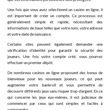
Une fois que vous avez sélectionné un casino en ligne, il
est important de créer un compte. Ce processus est
généralement simple et rapide, nécessitant des
informations de base telles que votre nom, votre adresse
et votre date de naissance.
Certains sites peuvent également demander une
vérification d’identité pour garantir la sécurité des
joueurs. Une fois votre compte créé, vous pourrez
effectuer un premier dépôt.
De nombreux casinos en ligne proposent des bonus de
bienvenue pour les nouveaux joueurs, ce qui peut
augmenter votre bankroll et vous permettre de
découvrir différents jeux sans risquer trop d’argent. En ce
qui concerne les jeux eux-mêmes, il est judicieux de
commencer par ceux qui sont simples et faciles à
comprendre.