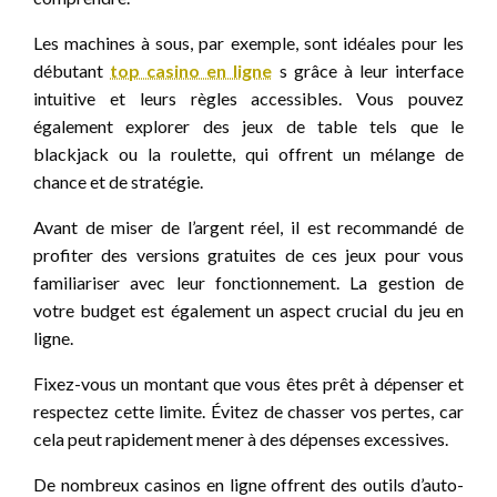
Les machines à sous, par exemple, sont idéales pour les
débutant
top casino en ligne
s grâce à leur interface
intuitive et leurs règles accessibles. Vous pouvez
également explorer des jeux de table tels que le
blackjack ou la roulette, qui offrent un mélange de
chance et de stratégie.
Avant de miser de l’argent réel, il est recommandé de
profiter des versions gratuites de ces jeux pour vous
familiariser avec leur fonctionnement. La gestion de
votre budget est également un aspect crucial du jeu en
ligne.
Fixez-vous un montant que vous êtes prêt à dépenser et
respectez cette limite. Évitez de chasser vos pertes, car
cela peut rapidement mener à des dépenses excessives.
De nombreux casinos en ligne offrent des outils d’auto-