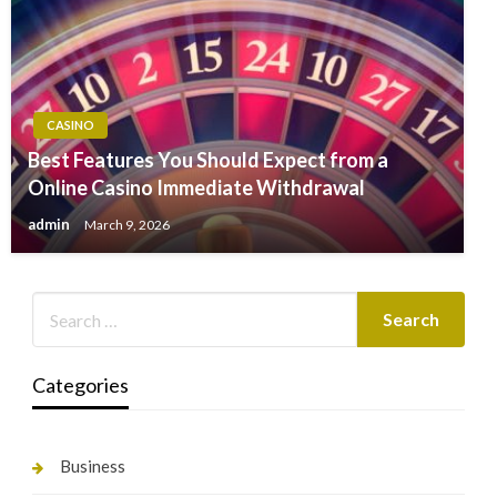
CASINO
Best Features You Should Expect from a
Online Casino Immediate Withdrawal
admin
March 9, 2026
Categories
Business