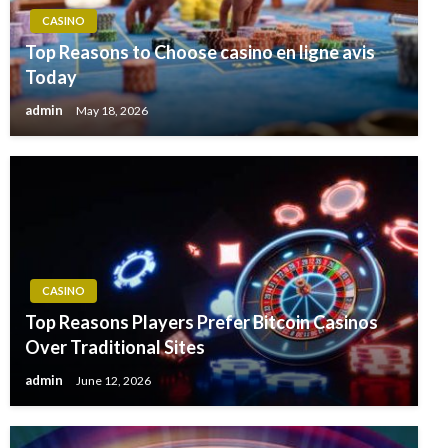
CASINO
Top Reasons to Choose casino en ligne avis
Today
admin
May 18, 2026
CASINO
Top Reasons Players Prefer Bitcoin Casinos
Over Traditional Sites
admin
June 12, 2026