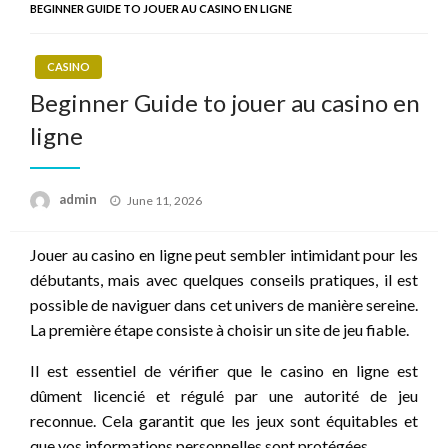
BEGINNER GUIDE TO JOUER AU CASINO EN LIGNE
CASINO
Beginner Guide to jouer au casino en
ligne
Posted
admin
June 11, 2026
on
Jouer au casino en ligne peut sembler intimidant pour les
débutants, mais avec quelques conseils pratiques, il est
possible de naviguer dans cet univers de manière sereine.
La première étape consiste à choisir un site de jeu fiable.
Il est essentiel de vérifier que le casino en ligne est
dûment licencié et régulé par une autorité de jeu
reconnue. Cela garantit que les jeux sont équitables et
que vos informations personnelles sont protégées.