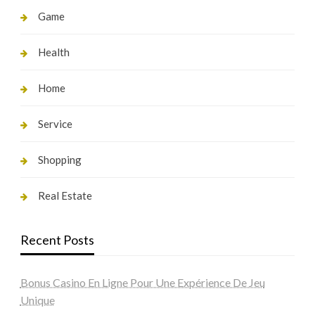
Game
Health
Home
Service
Shopping
Real Estate
Recent Posts
Bonus Casino En Ligne Pour Une Expérience De Jeu
Unique