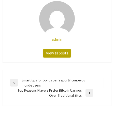
admin
View all posts
Post
Smart tips for bonus paris sportif coupe du
Previous
monde users
navigation
Post
Top Reasons Players Prefer Bitcoin Casinos
Next
Over Traditional Sites
Post