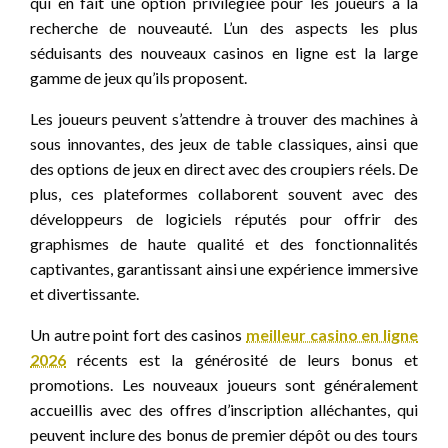
qui en fait une option privilégiée pour les joueurs à la
recherche de nouveauté. L’un des aspects les plus
séduisants des nouveaux casinos en ligne est la large
gamme de jeux qu’ils proposent.
Les joueurs peuvent s’attendre à trouver des machines à
sous innovantes, des jeux de table classiques, ainsi que
des options de jeux en direct avec des croupiers réels. De
plus, ces plateformes collaborent souvent avec des
développeurs de logiciels réputés pour offrir des
graphismes de haute qualité et des fonctionnalités
captivantes, garantissant ainsi une expérience immersive
et divertissante.
Un autre point fort des casinos
meilleur casino en ligne
2026
récents est la générosité de leurs bonus et
promotions. Les nouveaux joueurs sont généralement
accueillis avec des offres d’inscription alléchantes, qui
peuvent inclure des bonus de premier dépôt ou des tours