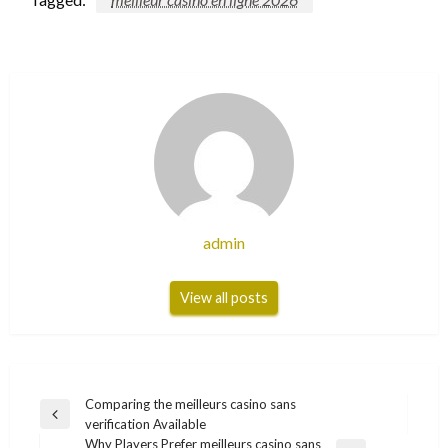
admin
View all posts
Post
Comparing the meilleurs casino sans
Previous
verification Available
navigation
Post
Why Players Prefer meilleurs casino sans