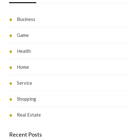
Business
Game
Health
Home
Service
Shopping
Real Estate
Recent Posts