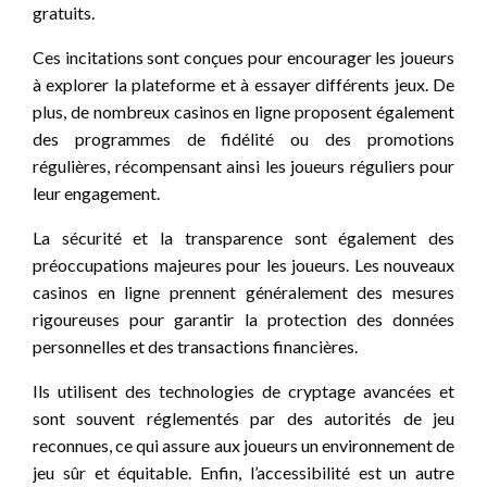
gratuits.
Ces incitations sont conçues pour encourager les joueurs
à explorer la plateforme et à essayer différents jeux. De
plus, de nombreux casinos en ligne proposent également
des programmes de fidélité ou des promotions
régulières, récompensant ainsi les joueurs réguliers pour
leur engagement.
La sécurité et la transparence sont également des
préoccupations majeures pour les joueurs. Les nouveaux
casinos en ligne prennent généralement des mesures
rigoureuses pour garantir la protection des données
personnelles et des transactions financières.
Ils utilisent des technologies de cryptage avancées et
sont souvent réglementés par des autorités de jeu
reconnues, ce qui assure aux joueurs un environnement de
jeu sûr et équitable. Enfin, l’accessibilité est un autre