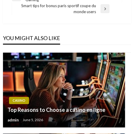
navigation
Post
Smart tips for bonus paris sportif coupe du
Next
monde users
Post
YOU MIGHT ALSO LIKE
CASINO
Top Reasons to Choose a casino en ligne
admin
June 5, 2026