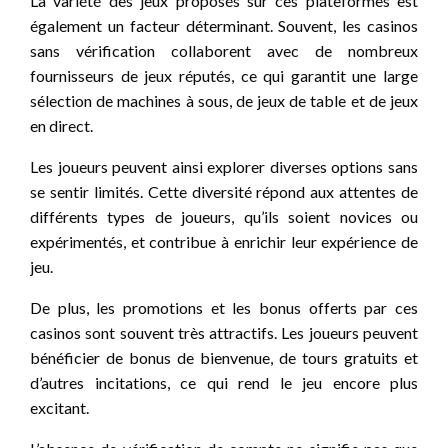
La variété des jeux proposés sur ces plateformes est
également un facteur déterminant. Souvent, les casinos
sans vérification collaborent avec de nombreux
fournisseurs de jeux réputés, ce qui garantit une large
sélection de machines à sous, de jeux de table et de jeux
en direct.
Les joueurs peuvent ainsi explorer diverses options sans
se sentir limités. Cette diversité répond aux attentes de
différents types de joueurs, qu’ils soient novices ou
expérimentés, et contribue à enrichir leur expérience de
jeu.
De plus, les promotions et les bonus offerts par ces
casinos sont souvent très attractifs. Les joueurs peuvent
bénéficier de bonus de bienvenue, de tours gratuits et
d’autres incitations, ce qui rend le jeu encore plus
excitant.