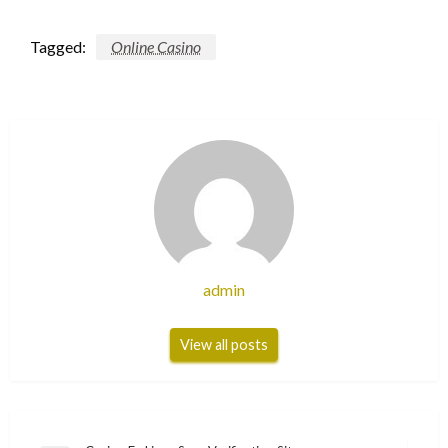
Tagged:
Online Casino
admin
View all posts