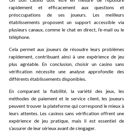
rapidement et efficacement aux questions et
préoccupations de ses joueurs. Les meilleurs
établissements proposent un support accessible via
plusieurs canaux, comme le chat en direct, l’e-mail ou le
téléphone.
Cela permet aux joueurs de résoudre leurs problèmes
rapidement, contribuant ainsi à une expérience de jeu
plus agréable. En conclusion, choisir un casino sans
vérification nécessite une analyse approfondie des
différents établissements disponibles.
En comparant la fiabilité, la variété des jeux, les
méthodes de paiement et le service client, les joueurs
peuvent trouver la plateforme qui correspond le mieux à
leurs attentes. Les casinos sans vérification offrent une
expérience de jeu pratique, mais il est essentiel de
s’assurer de leur sérieux avant de s’engager.