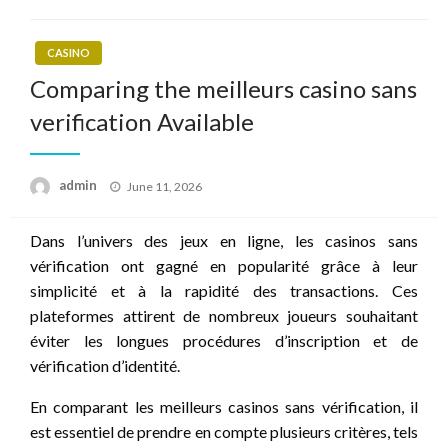
CASINO
Comparing the meilleurs casino sans
verification Available
Posted
admin
June 11, 2026
on
Dans l’univers des jeux en ligne, les casinos sans
vérification ont gagné en popularité grâce à leur
simplicité et à la rapidité des transactions. Ces
plateformes attirent de nombreux joueurs souhaitant
éviter les longues procédures d’inscription et de
vérification d’identité.
En comparant les meilleurs casinos sans vérification, il
est essentiel de prendre en compte plusieurs critères, tels