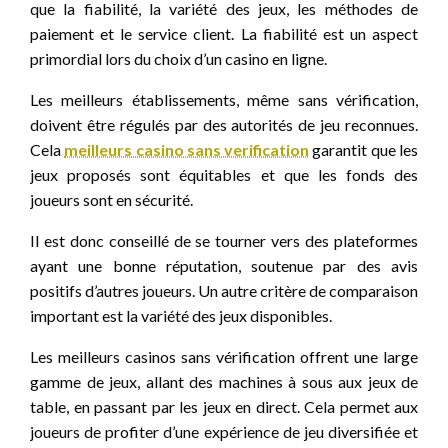
que la fiabilité, la variété des jeux, les méthodes de
paiement et le service client. La fiabilité est un aspect
primordial lors du choix d’un casino en ligne.
Les meilleurs établissements, même sans vérification,
doivent être régulés par des autorités de jeu reconnues.
Cela
meilleurs casino sans verification
garantit que les
jeux proposés sont équitables et que les fonds des
joueurs sont en sécurité.
Il est donc conseillé de se tourner vers des plateformes
ayant une bonne réputation, soutenue par des avis
positifs d’autres joueurs. Un autre critère de comparaison
important est la variété des jeux disponibles.
Les meilleurs casinos sans vérification offrent une large
gamme de jeux, allant des machines à sous aux jeux de
table, en passant par les jeux en direct. Cela permet aux
joueurs de profiter d’une expérience de jeu diversifiée et