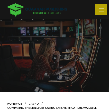
Skip
to
content
Educational Excellence
Quaanah Publishing
HOMEPAGE
CASINO
COMPARING THE MEILLEURS CASINO SANS VERIFICATION AVAILABLE