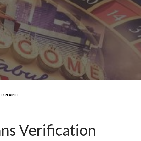
S EXPLAINED
ns Verification