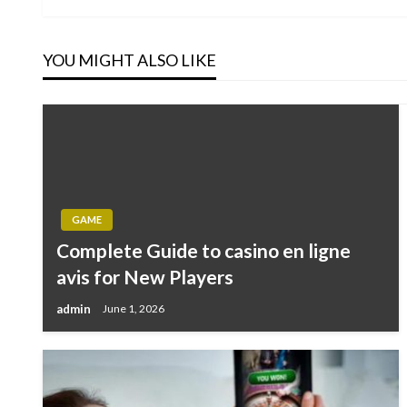
navigation
YOU MIGHT ALSO LIKE
GAME
Complete Guide to casino en ligne
avis for New Players
admin
June 1, 2026