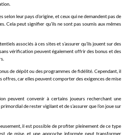
ation.
es selon leur pays d’origine, et ceux qui ne demandent pas de
es. Cela peut signifier qu’ils ne sont pas soumis aux mêmes
ntiels associés à ces sites et s’assurer qu’ils jouent sur des
 sans vérification peuvent également offrir des bonus et des
s.
 bonus de dépôt ou des programmes de fidélité. Cependant, il
ces offres, car elles peuvent comporter des exigences de mise
tion peuvent convenir à certains joueurs recherchant une
primordial de rester vigilant et de s’assurer que l’on joue sur
ieusement, il est possible de profiter pleinement de ce type
 est de mise, et une approche informée peut transformer