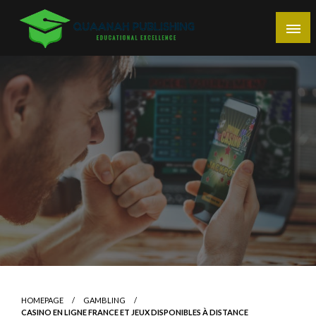
Skip
to
content
Educational Excellence
Quaanah Publishing
HOMEPAGE
GAMBLING
CASINO EN LIGNE FRANCE ET JEUX DISPONIBLES À DISTANCE