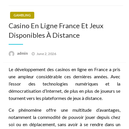
GAMBLING
Casino En Ligne France Et Jeux
Disponibles À Distance
Posted
admin
June 2, 2026
on
Le développement des casinos en ligne en France a pris
une ampleur considérable ces dernières années. Avec
l’essor des technologies numériques et la
démocratisation d’Internet, de plus en plus de joueurs se
tournent vers les plateformes de jeux à distance.
Ce phénomène offre une multitude d’avantages,
notamment la commodité de pouvoir jouer depuis chez
soi ou en déplacement, sans avoir à se rendre dans un