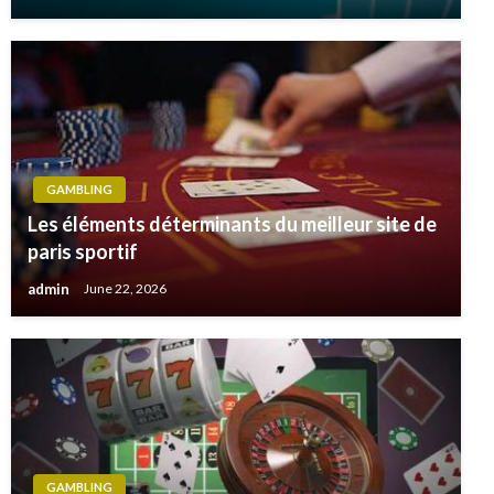
GAMBLING
Les éléments déterminants du meilleur site de
paris sportif
admin
June 22, 2026
GAMBLING