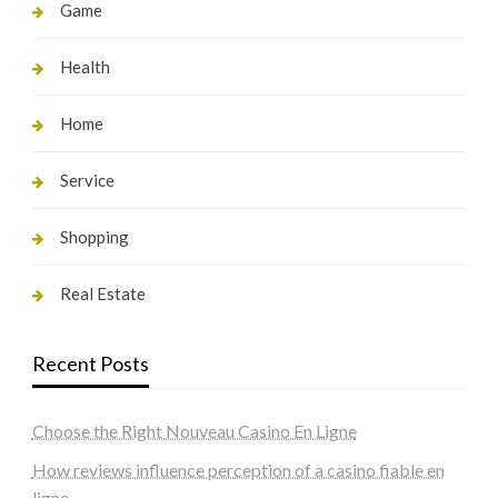
Game
Health
Home
Service
Shopping
Real Estate
Recent Posts
Choose the Right Nouveau Casino En Ligne
How reviews influence perception of a casino fiable en
ligne