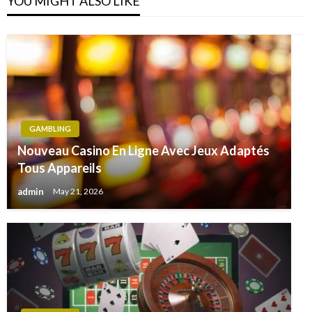
YOU MIGHT ALSO LIKE
GAMBLING
Nouveau Casino En Ligne Avec Jeux Adaptés
Tous Appareils
admin
May 21, 2026