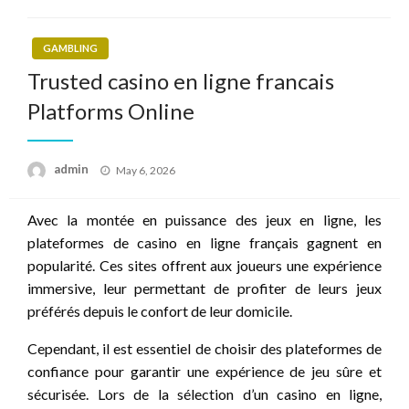
GAMBLING
Trusted casino en ligne francais
Platforms Online
Posted
admin
May 6, 2026
on
Avec la montée en puissance des jeux en ligne, les
plateformes de casino en ligne français gagnent en
popularité. Ces sites offrent aux joueurs une expérience
immersive, leur permettant de profiter de leurs jeux
préférés depuis le confort de leur domicile.
Cependant, il est essentiel de choisir des plateformes de
confiance pour garantir une expérience de jeu sûre et
sécurisée. Lors de la sélection d’un casino en ligne,