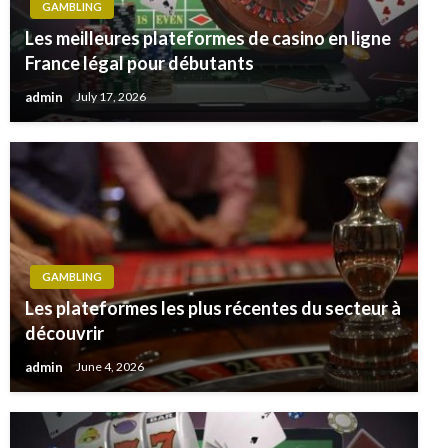
GAMBLING
Les meilleures plateformes de casino en ligne
France légal pour débutants
admin
July 17, 2026
GAMBLING
Les plateformes les plus récentes du secteur à
découvrir
admin
June 4, 2026