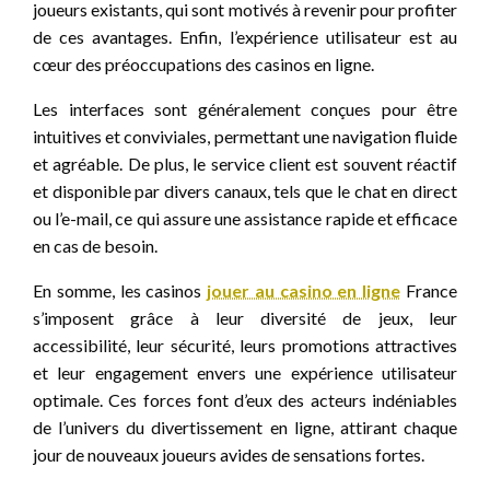
joueurs existants, qui sont motivés à revenir pour profiter
de ces avantages. Enfin, l’expérience utilisateur est au
cœur des préoccupations des casinos en ligne.
Les interfaces sont généralement conçues pour être
intuitives et conviviales, permettant une navigation fluide
et agréable. De plus, le service client est souvent réactif
et disponible par divers canaux, tels que le chat en direct
ou l’e-mail, ce qui assure une assistance rapide et efficace
en cas de besoin.
En somme, les casinos
jouer au casino en ligne
France
s’imposent grâce à leur diversité de jeux, leur
accessibilité, leur sécurité, leurs promotions attractives
et leur engagement envers une expérience utilisateur
optimale. Ces forces font d’eux des acteurs indéniables
de l’univers du divertissement en ligne, attirant chaque
jour de nouveaux joueurs avides de sensations fortes.