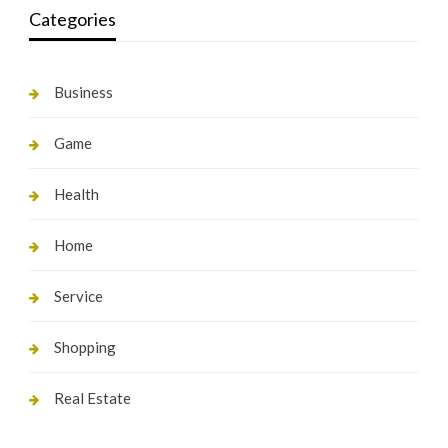
Categories
Business
Game
Health
Home
Service
Shopping
Real Estate