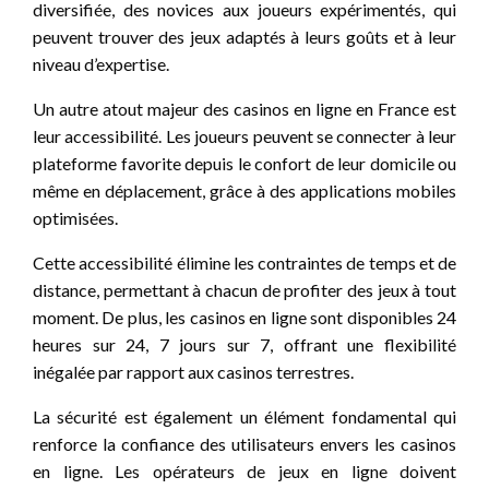
diversifiée, des novices aux joueurs expérimentés, qui
peuvent trouver des jeux adaptés à leurs goûts et à leur
niveau d’expertise.
Un autre atout majeur des casinos en ligne en France est
leur accessibilité. Les joueurs peuvent se connecter à leur
plateforme favorite depuis le confort de leur domicile ou
même en déplacement, grâce à des applications mobiles
optimisées.
Cette accessibilité élimine les contraintes de temps et de
distance, permettant à chacun de profiter des jeux à tout
moment. De plus, les casinos en ligne sont disponibles 24
heures sur 24, 7 jours sur 7, offrant une flexibilité
inégalée par rapport aux casinos terrestres.
La sécurité est également un élément fondamental qui
renforce la confiance des utilisateurs envers les casinos
en ligne. Les opérateurs de jeux en ligne doivent