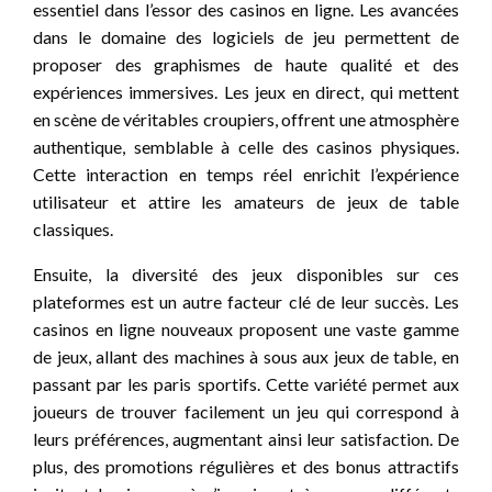
essentiel dans l’essor des casinos en ligne. Les avancées
dans le domaine des logiciels de jeu permettent de
proposer des graphismes de haute qualité et des
expériences immersives. Les jeux en direct, qui mettent
en scène de véritables croupiers, offrent une atmosphère
authentique, semblable à celle des casinos physiques.
Cette interaction en temps réel enrichit l’expérience
utilisateur et attire les amateurs de jeux de table
classiques.
Ensuite, la diversité des jeux disponibles sur ces
plateformes est un autre facteur clé de leur succès. Les
casinos en ligne nouveaux proposent une vaste gamme
de jeux, allant des machines à sous aux jeux de table, en
passant par les paris sportifs. Cette variété permet aux
joueurs de trouver facilement un jeu qui correspond à
leurs préférences, augmentant ainsi leur satisfaction. De
plus, des promotions régulières et des bonus attractifs