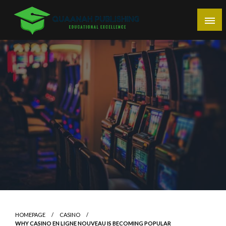
Skip
to
content
Educational Excellence
Quaanah Publishing
HOMEPAGE
CASINO
WHY CASINO EN LIGNE NOUVEAU IS BECOMING POPULAR