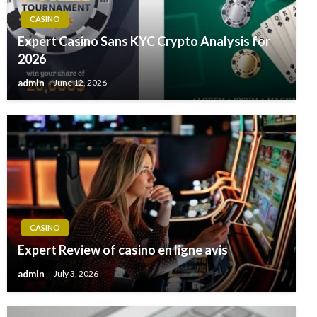
CASINO
Expert Casino Sans KYC Crypto Analysis for
2026
admin
June 12, 2026
CASINO
Expert Review of casino en ligne avis
admin
July 3, 2026