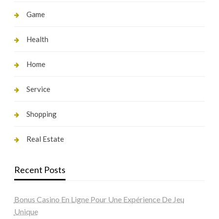
Game
Health
Home
Service
Shopping
Real Estate
Recent Posts
Bonus Casino En Ligne Pour Une Expérience De Jeu
Unique