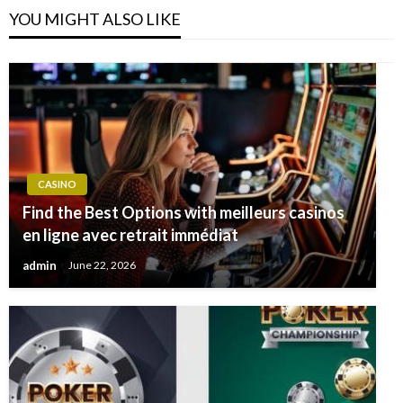
YOU MIGHT ALSO LIKE
CASINO
Find the Best Options with meilleurs casinos
en ligne avec retrait immédiat
admin
June 22, 2026