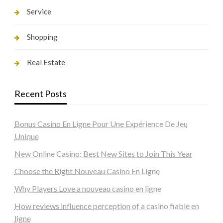
Service
Shopping
Real Estate
Recent Posts
Bonus Casino En Ligne Pour Une Expérience De Jeu
Unique
New Online Casino: Best New Sites to Join This Year
Choose the Right Nouveau Casino En Ligne
Why Players Love a nouveau casino en ligne
How reviews influence perception of a casino fiable en
ligne