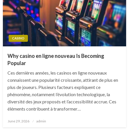
CASINO
Why casino en ligne nouveau Is Becoming
Popular
Ces dernières années, les casinos en ligne nouveaux
connaissent une popularité croissante, attirant de plus en
plus de joueurs. Plusieurs facteurs expliquent ce
phénomène, notamment l’évolution technologique, la
diversité des jeux proposés et l’accessibilité accrue. Ces
éléments contribuent à transformer…
Posted
June 29, 2026
admin
on