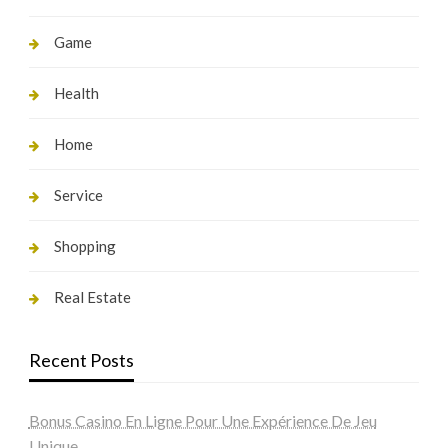
Game
Health
Home
Service
Shopping
Real Estate
Recent Posts
Bonus Casino En Ligne Pour Une Expérience De Jeu
Unique