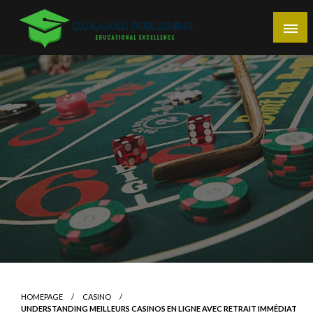
Skip
to
content
Educational Excellence
Quaanah Publishing
HOMEPAGE
CASINO
UNDERSTANDING MEILLEURS CASINOS EN LIGNE AVEC RETRAIT IMMÉDIAT