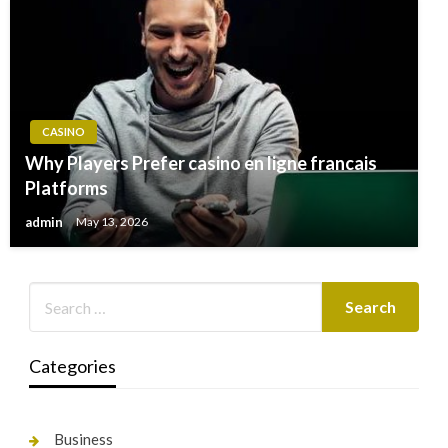
CASINO
Why Players Prefer casino en ligne francais
Platforms
admin
May 13, 2026
Categories
Business