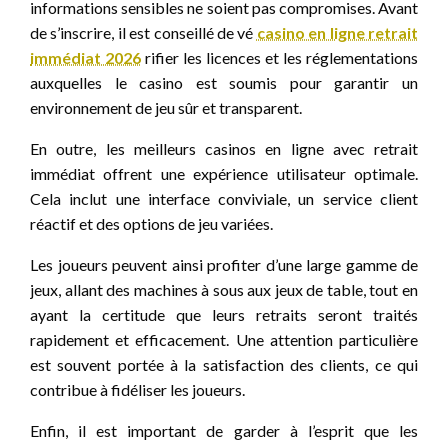
informations sensibles ne soient pas compromises. Avant
de s’inscrire, il est conseillé de vé
casino en ligne retrait
immédiat 2026
rifier les licences et les réglementations
auxquelles le casino est soumis pour garantir un
environnement de jeu sûr et transparent.
En outre, les meilleurs casinos en ligne avec retrait
immédiat offrent une expérience utilisateur optimale.
Cela inclut une interface conviviale, un service client
réactif et des options de jeu variées.
Les joueurs peuvent ainsi profiter d’une large gamme de
jeux, allant des machines à sous aux jeux de table, tout en
ayant la certitude que leurs retraits seront traités
rapidement et efficacement. Une attention particulière
est souvent portée à la satisfaction des clients, ce qui
contribue à fidéliser les joueurs.
Enfin, il est important de garder à l’esprit que les