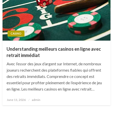
CASINO
Understanding meilleurs casinos en ligne avec
retrait immédiat
Avec l’essor des jeux d’argent sur Internet, de nombreux
joueurs recherchent des plateformes fiables qui offrent
des retraits immédiats. Comprendre ce concept est
essentiel pour profiter pleinement de l’expérience de jeu
en ligne. Les meilleurs casinos en ligne avec retrait…
Posted
June 11, 2026
admin
on