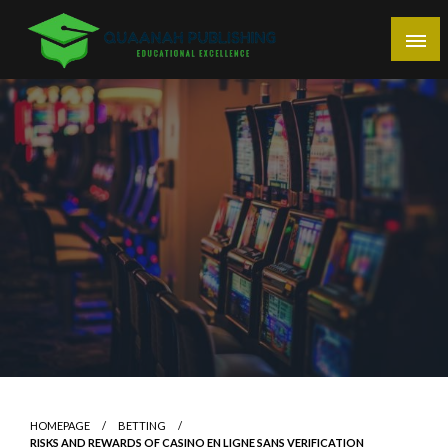
Skip
to
content
Educational Excellence
Quaanah Publishing
HOMEPAGE
BETTING
RISKS AND REWARDS OF CASINO EN LIGNE SANS VERIFICATION