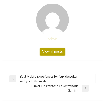
admin
View all posts
Post
Best Mobile Experiences for jeux de poker
Previous
en ligne Enthusiasts
navigation
Post
Expert Tips for Safe poker francais
Next
Gaming
Post