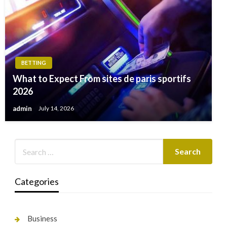
BETTING
What to Expect From sites de paris sportifs
2026
admin
July 14, 2026
Categories
Business