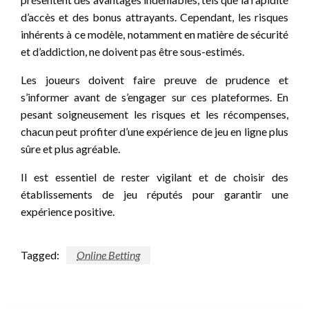
d’accès et des bonus attrayants. Cependant, les risques
inhérents à ce modèle, notamment en matière de sécurité
et d’addiction, ne doivent pas être sous-estimés.
Les joueurs doivent faire preuve de prudence et
s’informer avant de s’engager sur ces plateformes. En
pesant soigneusement les risques et les récompenses,
chacun peut profiter d’une expérience de jeu en ligne plus
sûre et plus agréable.
Il est essentiel de rester vigilant et de choisir des
établissements de jeu réputés pour garantir une
expérience positive.
Tagged:
Online Betting