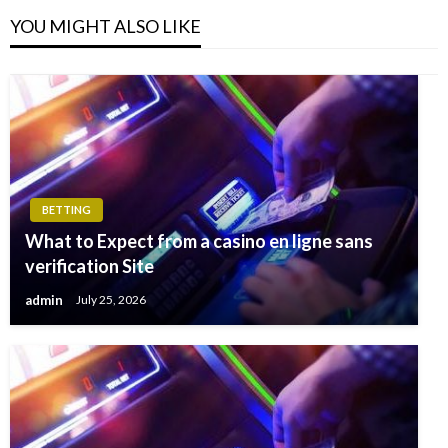
YOU MIGHT ALSO LIKE
BETTING
What to Expect from a casino en ligne sans
verification Site
admin
July 25, 2026