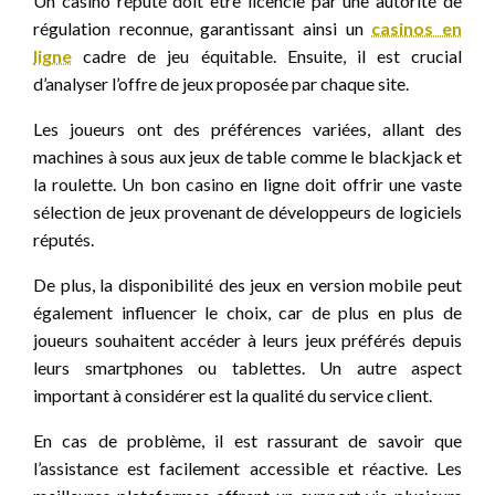
Un casino réputé doit être licencié par une autorité de
régulation reconnue, garantissant ainsi un
casinos en
ligne
cadre de jeu équitable. Ensuite, il est crucial
d’analyser l’offre de jeux proposée par chaque site.
Les joueurs ont des préférences variées, allant des
machines à sous aux jeux de table comme le blackjack et
la roulette. Un bon casino en ligne doit offrir une vaste
sélection de jeux provenant de développeurs de logiciels
réputés.
De plus, la disponibilité des jeux en version mobile peut
également influencer le choix, car de plus en plus de
joueurs souhaitent accéder à leurs jeux préférés depuis
leurs smartphones ou tablettes. Un autre aspect
important à considérer est la qualité du service client.
En cas de problème, il est rassurant de savoir que
l’assistance est facilement accessible et réactive. Les