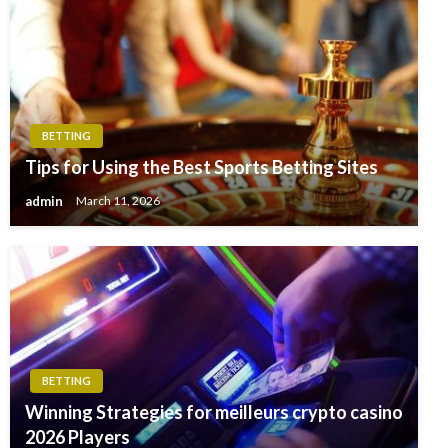
BETTING
Tips for Using the Best Sports Betting Sites
admin
March 11, 2026
BETTING
Winning Strategies for meilleurs crypto casino
2026 Players