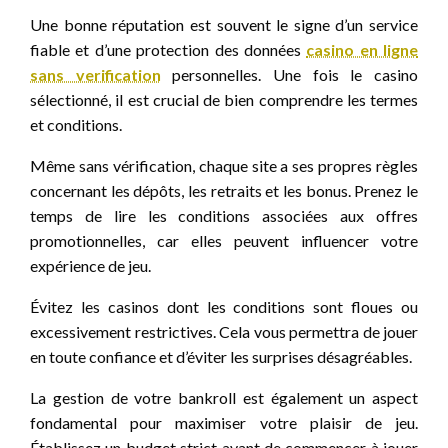
Une bonne réputation est souvent le signe d’un service
fiable et d’une protection des données
casino en ligne
sans verification
personnelles. Une fois le casino
sélectionné, il est crucial de bien comprendre les termes
et conditions.
Même sans vérification, chaque site a ses propres règles
concernant les dépôts, les retraits et les bonus. Prenez le
temps de lire les conditions associées aux offres
promotionnelles, car elles peuvent influencer votre
expérience de jeu.
Évitez les casinos dont les conditions sont floues ou
excessivement restrictives. Cela vous permettra de jouer
en toute confiance et d’éviter les surprises désagréables.
La gestion de votre bankroll est également un aspect
fondamental pour maximiser votre plaisir de jeu.
Établissez un budget strict avant de commencer à jouer