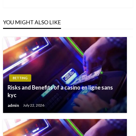
Post
YOU MIGHT ALSO LIKE
BETTING
Risks and Benefits of a casino en ligne sans
kyc
admin
July 22, 2026