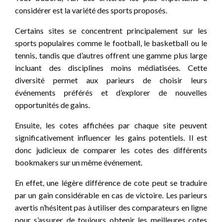
considérer est la variété des sports proposés.
Certains sites se concentrent principalement sur les
sports populaires comme le football, le basketball ou le
tennis, tandis que d’autres offrent une gamme plus large
incluant des disciplines moins médiatisées. Cette
diversité permet aux parieurs de choisir leurs
événements préférés et d’explorer de nouvelles
opportunités de gains.
Ensuite, les cotes affichées par chaque site peuvent
significativement influencer les gains potentiels. Il est
donc judicieux de comparer les cotes des différents
bookmakers sur un même événement.
En effet, une légère différence de cote peut se traduire
par un gain considérable en cas de victoire. Les parieurs
avertis n’hésitent pas à utiliser des comparateurs en ligne
pour s’assurer de toujours obtenir les meilleures cotes