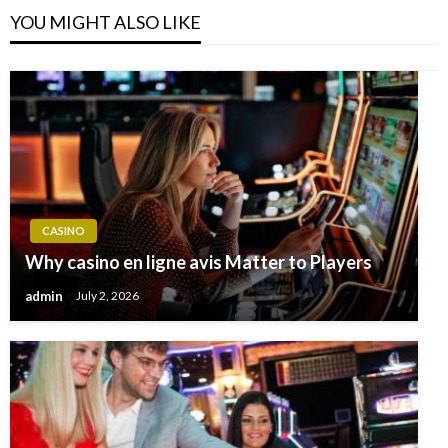
YOU MIGHT ALSO LIKE
CASINO
Why casino en ligne avis Matter to Players
admin
July 2, 2026