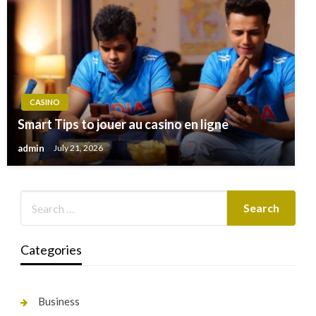
CASINO
Smart Tips to jouer au casino en ligne
admin
July 21, 2026
Categories
Business