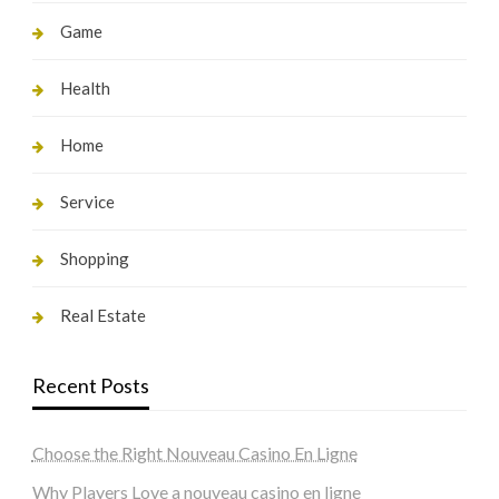
Game
Health
Home
Service
Shopping
Real Estate
Recent Posts
Choose the Right Nouveau Casino En Ligne
Why Players Love a nouveau casino en ligne