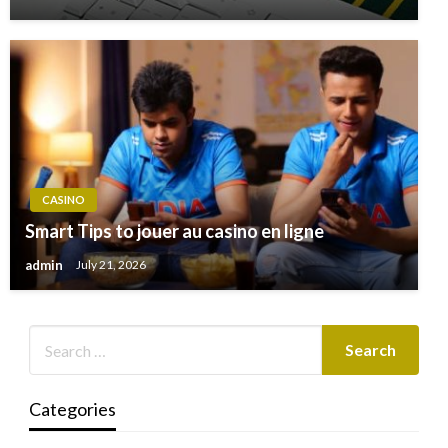
CASINO
Smart Tips to jouer au casino en ligne
admin
July 21, 2026
Categories