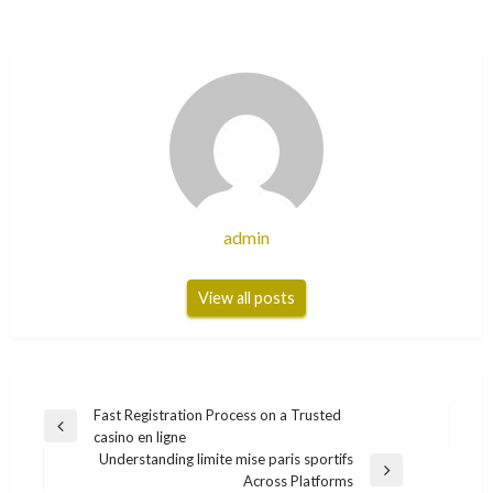
admin
View all posts
Post
Fast Registration Process on a Trusted
Previous
casino en ligne
navigation
Post
Understanding limite mise paris sportifs
Next
Across Platforms