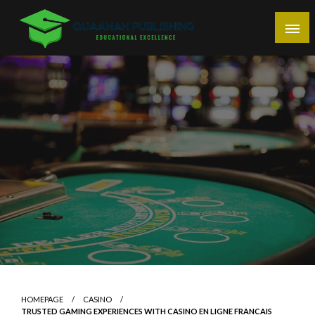
Skip
to
content
Educational Excellence
Quaanah Publishing
HOMEPAGE
CASINO
TRUSTED GAMING EXPERIENCES WITH CASINO EN LIGNE FRANCAIS