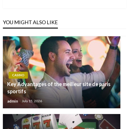
Post
YOU MIGHT ALSO LIKE
CASINO
Key Advantages of the meilleur site de paris
sportifs
admin
July 15, 2026