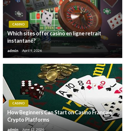
CASINO
Which sites offer casino en ligne retrait
instantané?
admin
April 9, 2026
CASINO
How Beginners Can Start on Casino Français
Crypto Platforms
admin
June 12, 2026