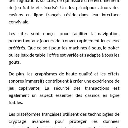
des régulations strictes, ce qui assure un environnement
de jeu fiable et sécurisé. Un des principaux atouts des
casinos en ligne français réside dans leur interface
conviviale.
Les sites sont conçus pour faciliter la navigation,
permettant aux joueurs de trouver rapidement leurs jeux
préférés. Que ce soit pour les machines à sous, le poker
ou les jeux de table, l’offre est variée et s’adapte à tous les
goûts.
De plus, les graphismes de haute qualité et les effets
sonores immersifs contribuent à créer une expérience de
jeu captivante. La sécurité des transactions est
également un aspect essentiel des casinos en ligne
fiables.
Les plateformes françaises utilisent des technologies de
cryptage avancées pour protéger les données