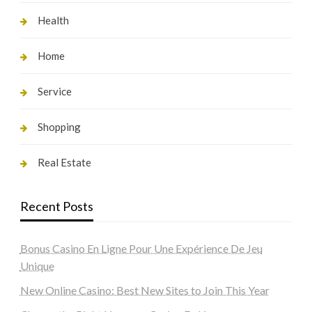
Health
Home
Service
Shopping
Real Estate
Recent Posts
Bonus Casino En Ligne Pour Une Expérience De Jeu
Unique
New Online Casino: Best New Sites to Join This Year