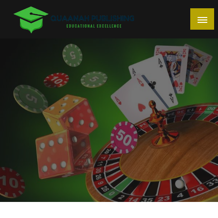
Skip
to
content
Educational Excellence
Quaanah Publishing