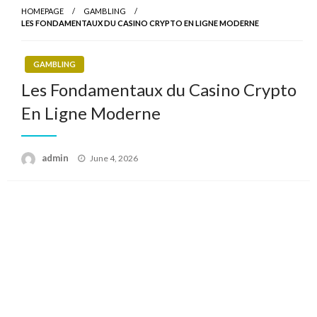
HOMEPAGE
GAMBLING
LES FONDAMENTAUX DU CASINO CRYPTO EN LIGNE MODERNE
GAMBLING
Les Fondamentaux du Casino Crypto
En Ligne Moderne
Posted
admin
June 4, 2026
on