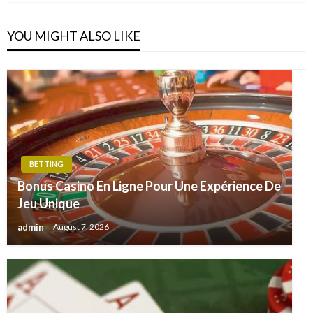
YOU MIGHT ALSO LIKE
BETTING
Bonus Casino En Ligne Pour Une Expérience De
Jeu Unique
admin
August 7, 2026