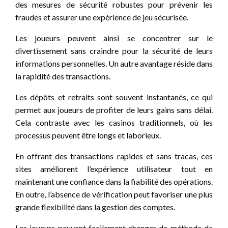
des mesures de sécurité robustes pour prévenir les
fraudes et assurer une expérience de jeu sécurisée.
Les joueurs peuvent ainsi se concentrer sur le
divertissement sans craindre pour la sécurité de leurs
informations personnelles. Un autre avantage réside dans
la rapidité des transactions.
Les dépôts et retraits sont souvent instantanés, ce qui
permet aux joueurs de profiter de leurs gains sans délai.
Cela contraste avec les casinos traditionnels, où les
processus peuvent être longs et laborieux.
En offrant des transactions rapides et sans tracas, ces
sites améliorent l’expérience utilisateur tout en
maintenant une confiance dans la fiabilité des opérations.
En outre, l’absence de vérification peut favoriser une plus
grande flexibilité dans la gestion des comptes.
Les joueurs peuvent facilement changer de méthode de