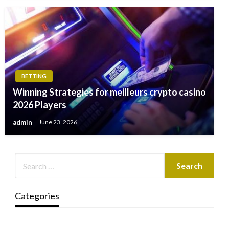
BETTING
Winning Strategies for meilleurs crypto casino
2026 Players
admin
June 23, 2026
Categories