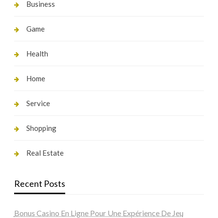
Business
Game
Health
Home
Service
Shopping
Real Estate
Recent Posts
Bonus Casino En Ligne Pour Une Expérience De Jeu