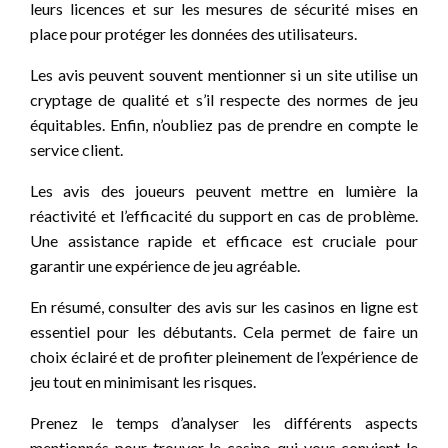
leurs licences et sur les mesures de sécurité mises en
place pour protéger les données des utilisateurs.
Les avis peuvent souvent mentionner si un site utilise un
cryptage de qualité et s’il respecte des normes de jeu
équitables. Enfin, n’oubliez pas de prendre en compte le
service client.
Les avis des joueurs peuvent mettre en lumière la
réactivité et l’efficacité du support en cas de problème.
Une assistance rapide et efficace est cruciale pour
garantir une expérience de jeu agréable.
En résumé, consulter des avis sur les casinos en ligne est
essentiel pour les débutants. Cela permet de faire un
choix éclairé et de profiter pleinement de l’expérience de
jeu tout en minimisant les risques.
Prenez le temps d’analyser les différents aspects
mentionnés pour trouver le casino qui vous convient le