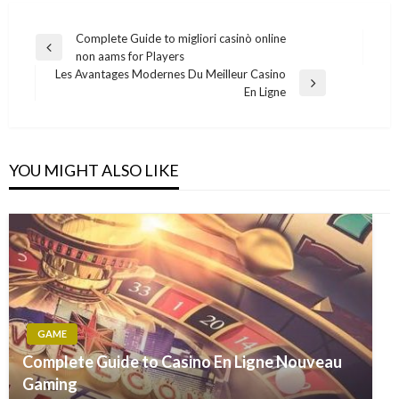
Post
Complete Guide to migliori casinò online
Previous
non aams for Players
navigation
Post
Les Avantages Modernes Du Meilleur Casino
Next
En Ligne
Post
YOU MIGHT ALSO LIKE
GAME
Complete Guide to Casino En Ligne Nouveau
Gaming