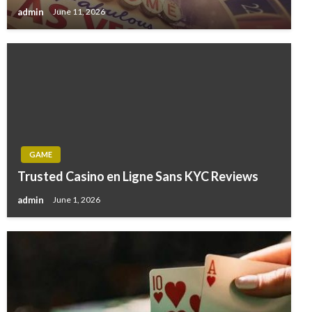
admin
June 11, 2026
GAME
Trusted Casino en Ligne Sans KYC Reviews
admin
June 1, 2026