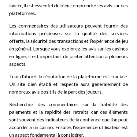
lancer, il est essentiel de bien comprendre les avis sur ces
plateformes.
Les commentaires des utilisateurs peuvent fournir des
informations précieuses sur la qualité des services
offerts, la sécurité des transactions et l’expérience de jeu
en général. Lorsque vous explorez les avis sur les casinos
en ligne, il est important de prêter attention à plusieurs
aspects.
Tout d’abord, la réputation de la plateforme est cruciale.
Un site bien établi et respecté aura généralement de
nombreux avis positifs de la part des joueurs.
Recherchez des commentaires sur la fiabilité des
paiements et la rapidité des retraits, car ces éléments
sont souvent des indicateurs de la confiance que l’on peut
accorder à un casino. Ensuite, l’expérience utilisateur est
un aspect fondamental à considérer.