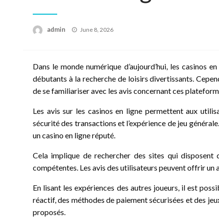
Posted
admin
June 8, 2026
on
Dans le monde numérique d’aujourd’hui, les casinos en l
débutants à la recherche de loisirs divertissants. Cepend
de se familiariser avec les avis concernant ces plateform
Les avis sur les casinos en ligne permettent aux utili
sécurité des transactions et l’expérience de jeu générale
un casino en ligne réputé.
Cela implique de rechercher des sites qui disposent d
compétentes. Les avis des utilisateurs peuvent offrir un a
En lisant les expériences des autres joueurs, il est possi
réactif, des méthodes de paiement sécurisées et des jeux
proposés.