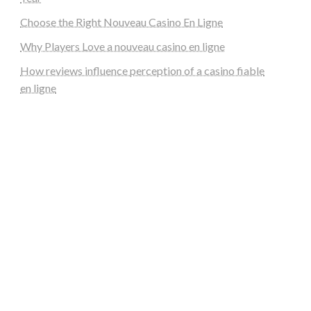
Choose the Right Nouveau Casino En Ligne
Why Players Love a nouveau casino en ligne
How reviews influence perception of a casino fiable
en ligne