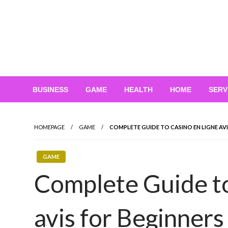
Skip
to
content
BUSINESS
GAME
HEALTH
HOME
SERV
HOMEPAGE
GAME
COMPLETE GUIDE TO CASINO EN LIGNE AVI
GAME
Complete Guide to
avis for Beginners