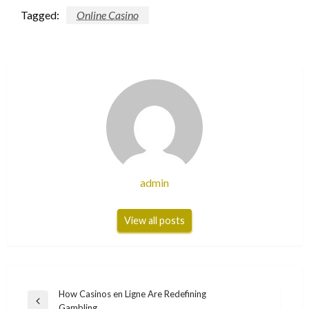
Tagged:
Online Casino
admin
View all posts
Post
How Casinos en Ligne Are Redefining
Previous
Gambling