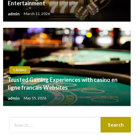
Entertainment
admin
March 11, 2026
CASINO
Trusted Gaming Experiences with casino en
ligne francais Websites
admin
May 15, 2026