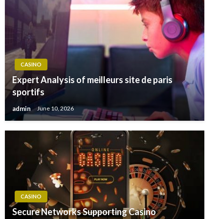
CASINO
Expert Analysis of meilleurs site de paris
sportifs
admin
June 10, 2026
CASINO
Secure Networks Supporting Casino