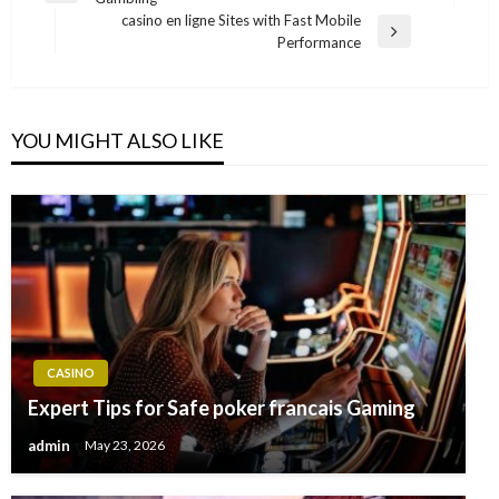
navigation
Post
casino en ligne Sites with Fast Mobile
Next
Performance
Post
YOU MIGHT ALSO LIKE
CASINO
Expert Tips for Safe poker francais Gaming
admin
May 23, 2026