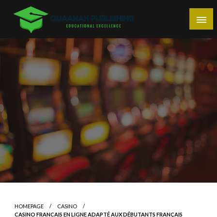
Skip
to
content
Educational Excellence
Quaanah Publishing
HOMEPAGE
CASINO
CASINO FRANCAIS EN LIGNE ADAPTÉ AUX DÉBUTANTS FRANÇAIS