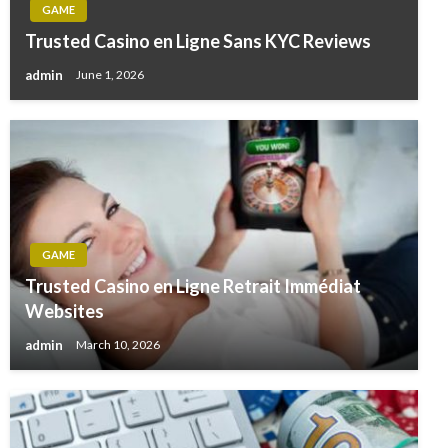
GAME
Trusted Casino en Ligne Sans KYC Reviews
admin
June 1, 2026
GAME
Trusted Casino en Ligne Retrait Immédiat
Websites
admin
March 10, 2026