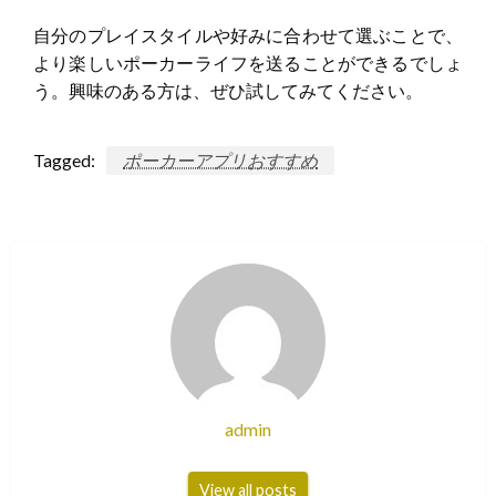
自分のプレイスタイルや好みに合わせて選ぶことで、
より楽しいポーカーライフを送ることができるでしょ
う。興味のある方は、ぜひ試してみてください。
Tagged:
ポーカーアプリおすすめ
admin
View all posts