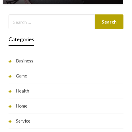
Categories
Business
Game
Health
Home
Service