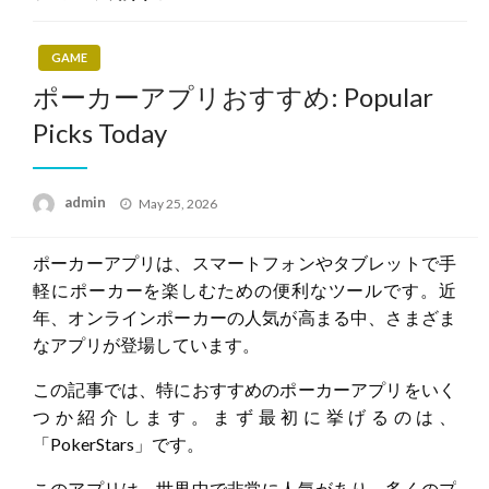
GAME
ポーカーアプリおすすめ: Popular
Picks Today
Posted
admin
May 25, 2026
on
ポーカーアプリは、スマートフォンやタブレットで手
軽にポーカーを楽しむための便利なツールです。近
年、オンラインポーカーの人気が高まる中、さまざま
なアプリが登場しています。
この記事では、特におすすめのポーカーアプリをいく
つか紹介します。まず最初に挙げるのは、
「PokerStars」です。
このアプリは、世界中で非常に人気があり、多くのプ