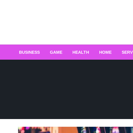
Skip
to
content
BUSINESS
GAME
HEALTH
HOME
SERV