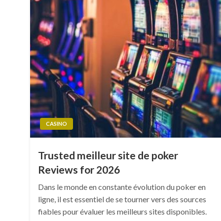
CASINO
Trusted meilleur site de poker
Reviews for 2026
Dans le monde en constante évolution du poker en
ligne, il est essentiel de se tourner vers des sources
fiables pour évaluer les meilleurs sites disponibles.