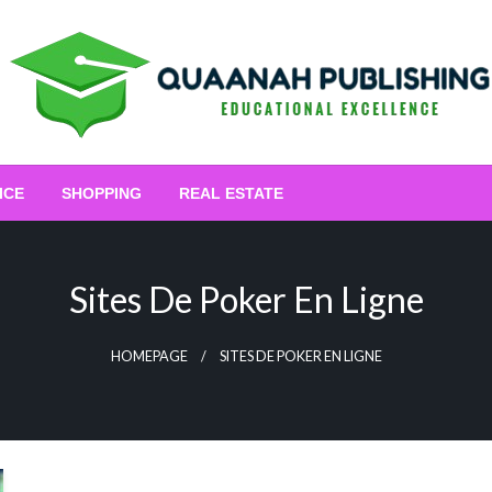
Educational Excellence
Quaanah Publishing
ICE
SHOPPING
REAL ESTATE
Sites De Poker En Ligne
HOMEPAGE
SITES DE POKER EN LIGNE