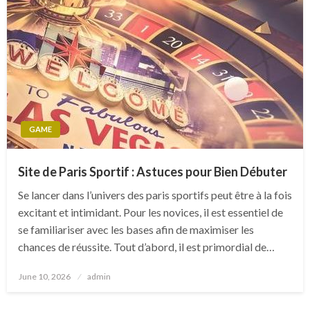
GAME
Site de Paris Sportif : Astuces pour Bien Débuter
Se lancer dans l’univers des paris sportifs peut être à la fois
excitant et intimidant. Pour les novices, il est essentiel de
se familiariser avec les bases afin de maximiser les
chances de réussite. Tout d’abord, il est primordial de…
Posted
June 10, 2026
admin
on