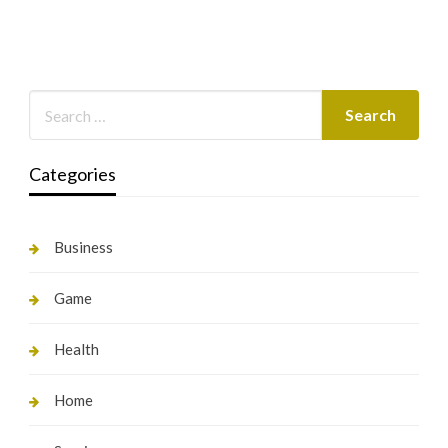
Categories
Business
Game
Health
Home