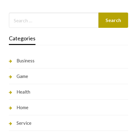
Categories
Business
Game
Health
Home
Service